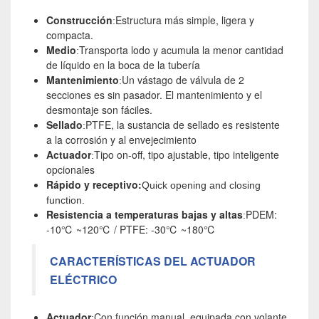
Construcción
Estructura más simple, ligera y
:
compacta.
Medio
Transporta lodo y acumula la menor cantidad
:
de líquido en la boca de la tubería
Mantenimiento
Un vástago de válvula de 2
:
secciones es sin pasador. El mantenimiento y el
desmontaje son fáciles.
Sellado
PTFE, la sustancia de sellado es resistente
:
a la corrosión y al envejecimiento
Actuador
Tipo on-off, tipo ajustable, tipo inteligente
:
opcionales
Rápido y receptivo:
Quick opening and closing
function.
Resistencia a temperaturas bajas y altas
PDEM:
:
-10℃ ~120℃ / PTFE: -30℃ ~180℃
CARACTERÍSTICAS DEL ACTUADOR
ELÉCTRICO
Actuador
Con función manual, equipada con volante
: