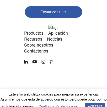
Enviar consulta
Productos
Aplicación
Recursos
Noticias
Sobre nosotros
Contáctenos
Copyright 2024 GuangDong
Política de privacidad |
FLEYENDA Co., Ltd.
Mapa del sitio
Este sitio web utiliza cookies para mejorar su experiencia.
Palabras clave SEO:
Asumiremos que está de acuerdo con esto, pero puede optar por no
participar si lo desea.
Configuración de cookies
ACEPTAR